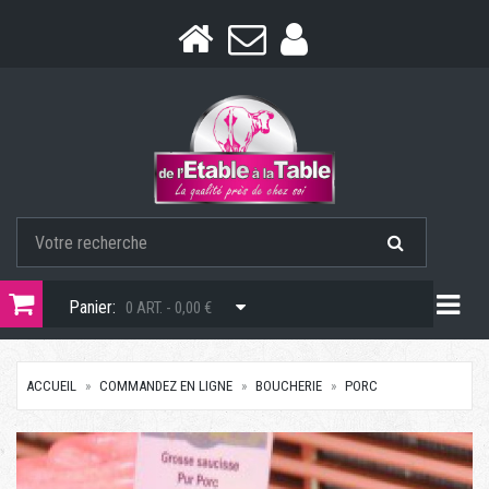
Togg
Panier:
0 ART. - 0,00 €
ACCUEIL
COMMANDEZ EN LIGNE
BOUCHERIE
PORC