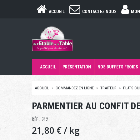
ACCUEIL
CONTACTEZ NOUS
MON
ACCUEIL
PRÉSENTATION
NOS BUFFETS FROIDS
ACCUEIL
COMMANDEZ EN LIGNE
TRAITEUR
PLATS CU
PARMENTIER AU CONFIT D
RÉF : 742
21,80 €
/ kg