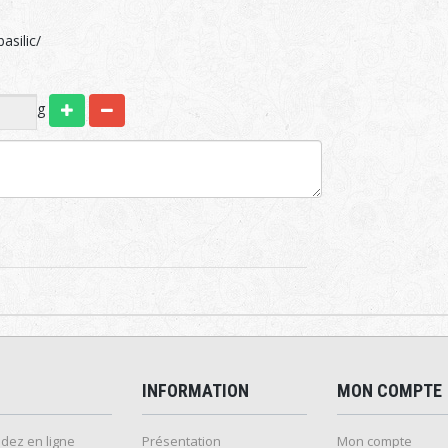
asilic/
g
INFORMATION
MON COMPTE
ez en ligne
Présentation
Mon compte