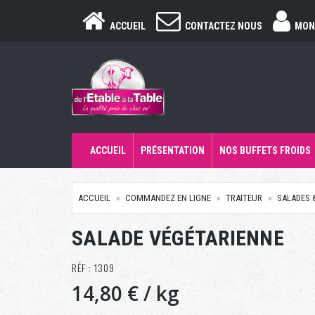
ACCUEIL
CONTACTEZ NOUS
MON
ACCUEIL
PRÉSENTATION
NOS BUFFETS FROIDS
ACCUEIL
COMMANDEZ EN LIGNE
TRAITEUR
SALADES 
SALADE VÉGÉTARIENNE
RÉF : 1309
14,80 €
/ kg